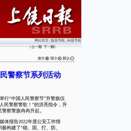
网站首页
|
版面导航
|
标题导航
上一期
下一期
放大
缩小
默认
民警察节系列活动
举行“中国人民警察节”升警旗仪
人民警察警歌！”的洪亮指令，升
民警察警旗冉冉升起。
体报告2022年度公安工作情
积极构建了“稳、固、打、防、