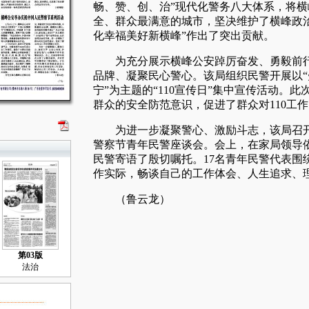
畅、赞、创、治”现代化警务八大体系，将
全、群众最满意的城市，坚决维护了横峰政
化幸福美好新横峰”作出了突出贡献。
为充分展示横峰公安踔厉奋发、勇毅前行的
品牌、凝聚民心警心。该局组织民警开展以“
宁”为主题的“110宣传日”集中宣传活动。
群众的安全防范意识，促进了群众对110工
为进一步凝聚警心、激励斗志，该局召开“公
警察节青年民警座谈会。会上，在家局领导
民警寄语了殷切嘱托。17名青年民警代表围
作实际，畅谈自己的工作体会、人生追求、
（鲁云龙）
第03版
法治