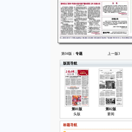
第04版：
专题
上一版
3
版面导航
第01版
第02版
头版
要闻
标题导航