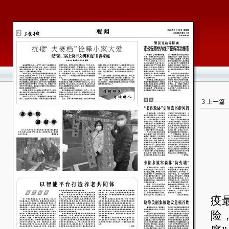
3
上一篇
他
疫
险