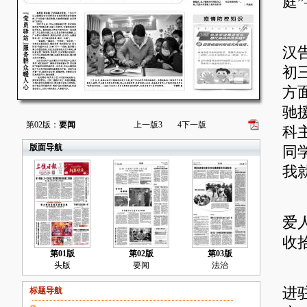
庭
2
汉
初
方
驰
第02版：
要闻
上一版
3
4
下一版
科
版面导航
同
我
时
爱
收
第01版
第02版
第03版
头版
要闻
法治
2
进
标题导航