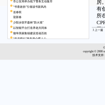
房
市公安局举办线下警务互动集市
“书香政协”引领读书新风尚
有
送春联
所
迎新春
C
少阳乡筑牢森林“防火墙”
以智能平台打造养老共同体
置
3
上一篇
饶埠美丽集镇建设造福百姓
组
“党员驿站”服务群众暖人心
抗疫“夫妻档”诠释小家大爱
作
疫情防控知识
copyright © 2008 s
为
技术支持
时
完
名
妻
服
到
的