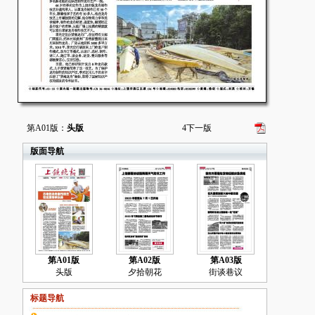
第A01版：
头版
4
下一版
版面导航
第A01版
第A02版
第A03版
头版
夕拾朝花
街谈巷议
标题导航