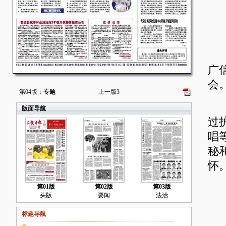
为
广
会
第04版：
专题
上一版
3
活
版面导航
过
唱
秘
怀
第01版
第02版
第03版
头版
要闻
法治
标题导航