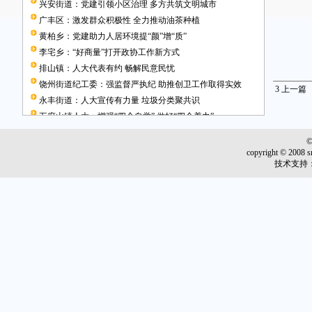
兴安街道：党建引领小区治理 多方共筑文明城市
广丰区：激发群众积极性 全力推动油茶种植
黄柏乡：党建助力人居环境提“颜”增“质”
李宅乡：“好商量”打开政协工作新方式
排山镇：人大代表有约 畅解民意民忧
饶州街道纪工委：强监督严执纪 助推创卫工作取得实效
3
上一篇
永丰街道：人大宣传有力量 垃圾分类聚共识
五府山镇人大：增强“四个自觉” 做好“四个着力”
广信区四十八小学举行家庭教育讲座
增质提效展风采 扎实教研促提升
copyright © 2008 s
技术支持
余干县皮防所做好“世界艾滋病日”宣传工作
弋阳公路事业发展中心积极开展慰问活动
婺源县赋春林业加油站3年使用权整体拍卖公告
市金融办携手交通银行上饶分行开展联学联建活动
助推民生实事 人大代表在行动
嵩峰乡：打造有温度的信访维稳机制
婺源县古坦学校开展消防安全演练
趣享运动 启梦航天
遗失声明
竞价公告