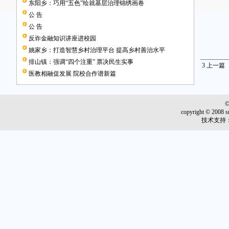
（
东阳乡：巧用“五色”绘就基层治理锦绣画卷
公 告
公 告
反诈金融知识讲座进校园
姚家乡：打造智慧乡村治理平台 提高乡村善治水平
排山镇：强调“四个注重” 票决民生实事
3
上一篇
医教相融促发展 院校合作谱新篇
copyright © 2008 s
技术支持