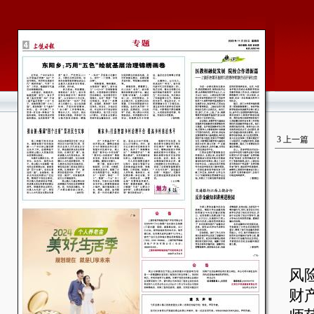
3
上一篇
为
风
财