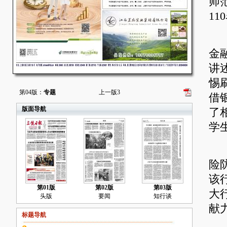
师
1
活
金
讲
惕
第04版：
专题
上一版
3
借
版面导航
了
学
本
险
该
第01版
第02版
第03版
大
头版
要闻
知行谈
献
标题导航