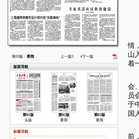
中
女
很
情
山
第03版：
要闻
上一版
3
4
下一版
着
版面导航
首
会
员
于
国
第01版
第02版
第03版
头版
要闻
要闻
旧
标题导航
前