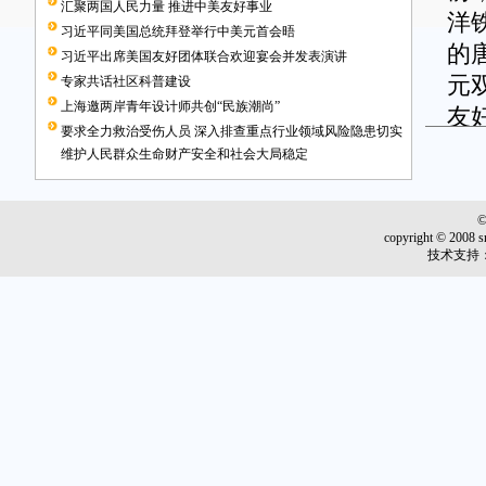
汇聚两国人民力量 推进中美友好事业
洋
习近平同美国总统拜登举行中美元首会晤
的
习近平出席美国友好团体联合欢迎宴会并发表演讲
元
专家共话社区科普建设
上海邀两岸青年设计师共创“民族潮尚”
友
要求全力救治受伤人员 深入排查重点行业领域风险隐患切实
5
维护人民群众生命财产安全和社会大局稳定
同
旧
copyright © 2008 s
技术支持
在
发
在
秩
亿
成
女