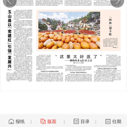
报纸
版面
目录
往期
|
|
|